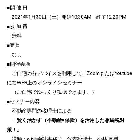
■開 催 日
2021年1月30日（土）開始10:30AM 終了12:20PM
■参 加 費
無料
■定員
なし
■開催会場
ご自宅の各デバイスを利用して、ZoomまたはYoutube
にてWEB上のオンラインセミナー
（ご自宅でゆっくり視聴できます。）
■セミナー内容
不動産専門の税理士による
「賢く活かす（不動産×保険）を活用した相続税対
策！」
講師：wish会計事務所 代表税理士 小林 直樹