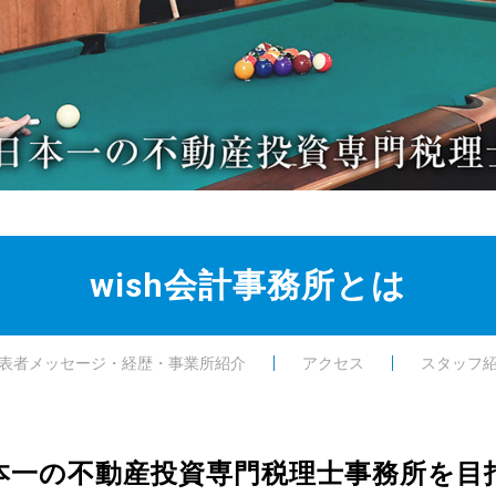
wish会計事務所とは
表者メッセージ・経歴・事業所紹介
アクセス
スタッフ
本一の
不動産投資専門税理士事務所を
目