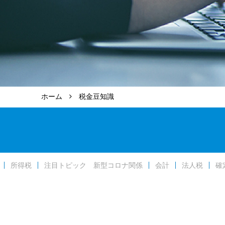
ホーム
税金豆知識
所得税
注目トピック 新型コロナ関係
会計
法人税
確