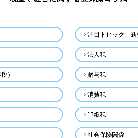
注目トピック 新
法人税
得税）
贈与税
消費税
印紙税
社会保険関係