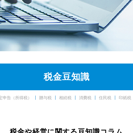
税金豆知識
定申告（所得税）
贈与税
相続税
消費税
住民税
印紙税
税金や経営に関する豆知識コラム