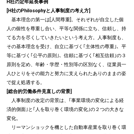
H社の定年延長事例
[H社のPhilosophyと人事制度の考え方]
基本理念の第一は[人間尊重]。それぞれが自立した個
人の個性を尊重し合い、平等な関係に立ち、信頼し、持
てる力を尽くしていきたいという考え方。人事制度も、
その基本理念を受け、自立に基づく｢主体性の尊重｣、平
等に基づく｢公平の原則｣、信頼に基づく｢相互信頼｣の３
原則を定め、年齢・学歴・性別等の区別なく、従業員一
人ひとりをその能力と努力に支えられたありのままの姿
で捉え処遇する。
[総合的労働条件見直しの背景]
人事制度の改定の背景は、｢事業環境の変化による経
済的側面｣と｢人を取り巻く環境の変化｣の２つの大きな
変化。
リーマンショックを機とした自動車産業を取り巻く環