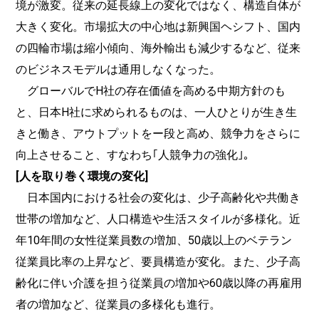
境が激変。従来の延長線上の変化ではなく、構造自体が
大きく変化。市場拡大の中心地は新興国ヘシフト、国内
の四輪市場は縮小傾向、海外輸出も減少するなど、従来
のビジネスモデルは通用しなくなった。
グローバルでH社の存在価値を高める中期方針のも
と、日本H社に求められるものは、一人ひとりが生き生
きと働き、アウトプットをー段と高め、競争力をさらに
向上させること、すなわち｢人競争力の強化｣。
[人を取り巻く環境の変化]
日本国内における社会の変化は、少子高齢化や共働き
世帯の増加など、人口構造や生活スタイルが多様化。近
年10年間の女性従業員数の増加、50歳以上のベテラン
従業員比率の上昇など、要員構造が変化。また、少子高
齢化に伴い介護を担う従業員の増加や60歳以降の再雇用
者の増加など、従業員の多様化も進行。