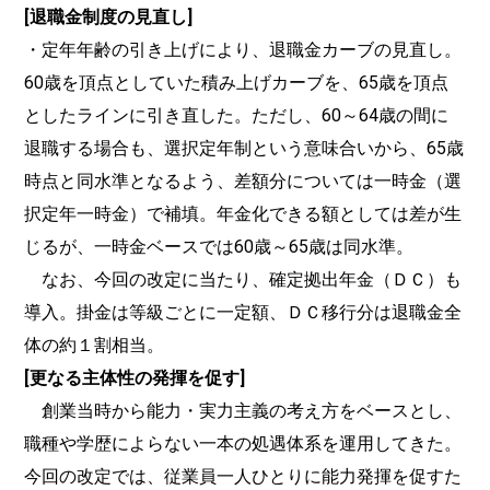
[退職金制度の見直し]
・定年年齢の引き上げにより、退職金カーブの見直し。
60歳を頂点としていた積み上げカーブを、65歳を頂点
としたラインに引き直した。ただし、60～64歳の間に
退職する場合も、選択定年制という意味合いから、65歳
時点と同水準となるよう、差額分については一時金（選
択定年一時金）で補填。年金化できる額としては差が生
じるが、一時金ベースでは60歳～65歳は同水準。
なお、今回の改定に当たり、確定拠出年金（ＤＣ）も
導入。掛金は等級ごとに一定額、ＤＣ移行分は退職金全
体の約１割相当。
[更なる主体性の発揮を促す]
創業当時から能力・実力主義の考え方をベースとし、
職種や学歴によらない一本の処遇体系を運用してきた。
今回の改定では、従業員一人ひとりに能力発揮を促すた