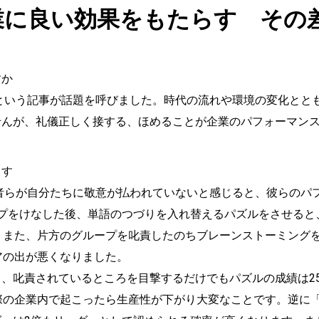
業に良い効果をもたらす その
すか
という記事が話題を呼びました。時代の流れや環境の変化とと
せんが、礼儀正しく接する、ほめることが企業のパフォーマン
ます
者らが自分たちに敬意が払われていないと感じると、彼らのパ
ープをけなした後、単語のつづりを入れ替えるパズルをさせると
。また、片方のグループを叱責したのちブレーンストーミング
アの出が悪くなりました。
、叱責されているところを目撃するだけでもパズルの成績は2
際の企業内で起こったら生産性が下がり大変なことです。逆に