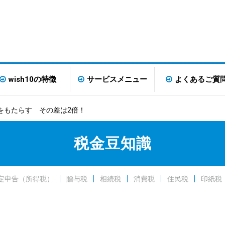
wish10の特徴
サービスメニュー
よくあるご質
をもたらす その差は2倍！
税金豆知識
定申告（所得税）
贈与税
相続税
消費税
住民税
印紙税