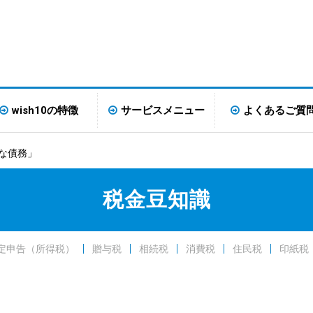
wish10の特徴
サービスメニュー
よくあるご質
な債務」
税金豆知識
定申告（所得税）
贈与税
相続税
消費税
住民税
印紙税