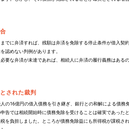
合
日までに弁済すれば、残額は弁済を免除する停止条件が借入契
除を認めない判例があります。
に必要な弁済が未達であれば、相続人に弁済の履行義務はある
とされた裁判
人の16億円の借入債務を引き継ぎ、銀行との和解による債務
の申告では相続開始時に債務免除を受けることは確実であった
続税を負担しました。ところが債務免除益にも所得税が課税さ