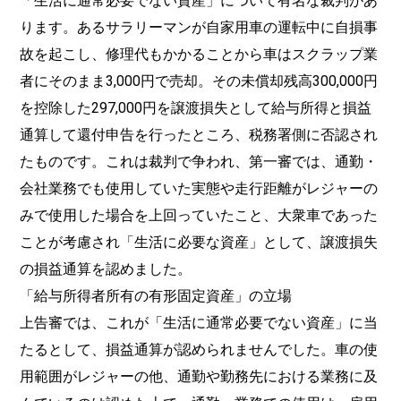
「生活に通常必要でない資産」について有名な裁判があ
ります。あるサラリーマンが自家用車の運転中に自損事
故を起こし、修理代もかかることから車はスクラップ業
者にそのまま3,000円で売却。その未償却残高300,000円
を控除した297,000円を譲渡損失として給与所得と損益
通算して還付申告を行ったところ、税務署側に否認され
たものです。これは裁判で争われ、第一審では、通勤・
会社業務でも使用していた実態や走行距離がレジャーの
みで使用した場合を上回っていたこと、大衆車であった
ことが考慮され「生活に必要な資産」として、譲渡損失
の損益通算を認めました。
「給与所得者所有の有形固定資産」の立場
上告審では、これが「生活に通常必要でない資産」に当
たるとして、損益通算が認められませんでした。車の使
用範囲がレジャーの他、通勤や勤務先における業務に及