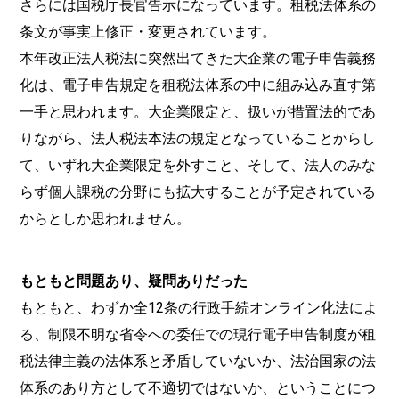
さらには国税庁長官告示になっています。租税法体系の
条文が事実上修正・変更されています。
本年改正法人税法に突然出てきた大企業の電子申告義務
化は、電子申告規定を租税法体系の中に組み込み直す第
一手と思われます。大企業限定と、扱いが措置法的であ
りながら、法人税法本法の規定となっていることからし
て、いずれ大企業限定を外すこと、そして、法人のみな
らず個人課税の分野にも拡大することが予定されている
からとしか思われません。
もともと問題あり、疑問ありだった
もともと、わずか全12条の行政手続オンライン化法によ
る、制限不明な省令への委任での現行電子申告制度が租
税法律主義の法体系と矛盾していないか、法治国家の法
体系のあり方として不適切ではないか、ということにつ