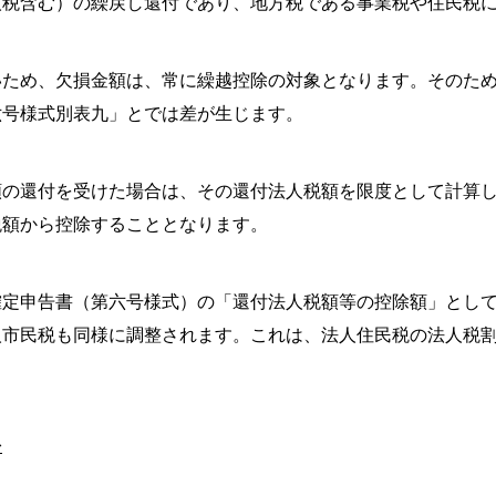
人税含む）の繰戻し還付であり、地方税である事業税や住民税
いため、欠損金額は、常に繰越控除の対象となります。そのた
六号様式別表九」とでは差が生じます。
額の還付を受けた場合は、その還付法人税額を限度として計算し
税額から控除することとなります。
確定申告書（第六号様式）の「還付法人税額等の控除額」とし
人市民税も同様に調整されます。これは、法人住民税の法人税
を