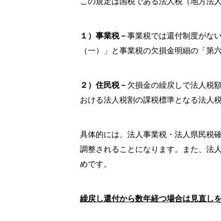
この規定は国税である法人税（地方法
１）事業税－
事業税では還付制度がな
（一）」と事業税の欠損金明細の「第
２）住民税－
欠損金の繰戻しで法人税
おける法人税割の課税標準となる法人
具体的には、法人事業税・法人県民税
調整されることになります。また、法
めです。
繰戻し還付から数年経つ場合は見直し