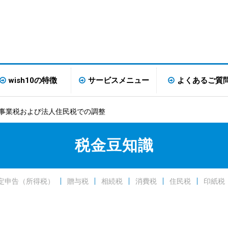
wish10の特徴
サービスメニュー
よくあるご質
 事業税および法人住民税での調整
税金豆知識
定申告（所得税）
贈与税
相続税
消費税
住民税
印紙税