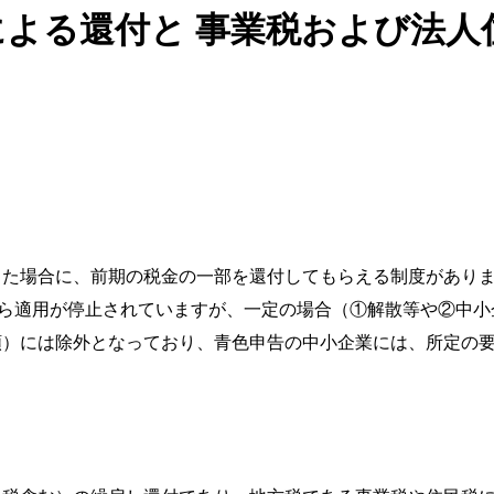
よる還付と 事業税および法人
った場合に、前期の税金の一部を還付してもらえる制度があり
から適用が停止されていますが、一定の場合（①解散等や②中小企
額）には除外となっており、青色申告の中小企業には、所定の