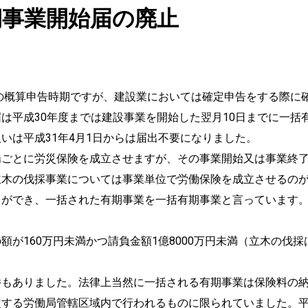
期事業開始届の廃止
度の概算申告時期ですが、建設業においては確定申告をする際に
は平成30年度までは建設事業を開始した翌月10日までに一括
いは平成31年4月1日からは届出不要になりました。
場ごとに労災保険を成立させますが、その事業開始又は事業終
立木の伐採事業については事業単位で労働保険を成立させるのが
ことができ、一括された有期事業を一括有期事業と言ってい
が160万円未満かつ請負金額1億8000万円未満（立木の伐採
件もありました。法律上当然に一括される有期事業は保険料の
する労働局管轄区域内で行われるものに限られていました。平