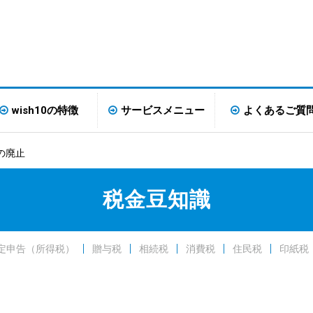
wish10の特徴
サービスメニュー
よくあるご質
の廃止
税金豆知識
定申告（所得税）
贈与税
相続税
消費税
住民税
印紙税